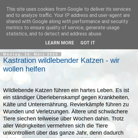
This site uses cookies from Google to deliver its services
and to analyze traffic. Your IP address and user-agent are
shared with Google along with performance and security
metrics to ensure quality of service, generate usage
statistics, and to detect and address abuse.
▼
LEARN MORE
GOT IT
Montag, 16. März 2020
Kastration wildlebender Katzen - wir
wollen helfen
Wildlebende Katzen führen ein hartes Leben. Es ist
ein ständiger Überlebenskampf gegen Krankheiten,
Kälte und Unterernährung. Revierkämpfe führen zu
Wunden und Verletzungen. Ältere und schwächere
Tiere siechen teilweise über Wochen dahin. Trotz
aller Widrigkeiten vermehren sich die Tiere
unkontrolliert über das ganze Jahr, denn dadurch