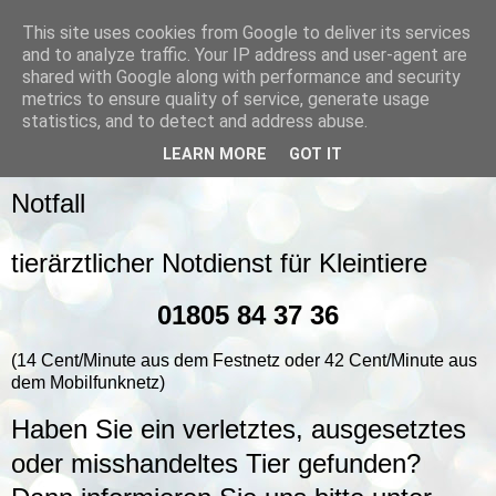
This site uses cookies from Google to deliver its services
and to analyze traffic. Your IP address and user-agent are
shared with Google along with performance and security
metrics to ensure quality of service, generate usage
statistics, and to detect and address abuse.
▼
LEARN MORE
GOT IT
Notfall
tierärztlicher Notdienst für Kleintiere
01805 84 37 36
(14 Cent/Minute aus dem Festnetz oder 42 Cent/Minute aus
dem Mobilfunknetz)
Haben Sie ein verletztes, ausgesetztes
oder misshandeltes Tier gefunden?