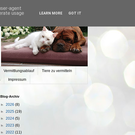
 user-agent
nerate usage
LEARN MORE
GOT IT
Vermittlungsablauf
Tiere zu vermitteln
s
Impressum
Blog-Archiv
►
2026
(8)
►
2025
(19)
►
2024
(5)
►
2023
(6)
►
2022
(11)