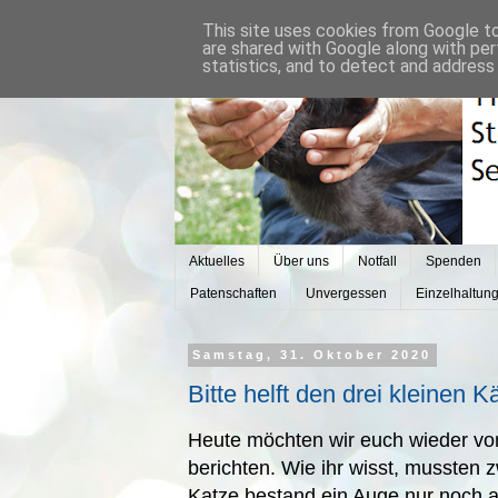
This site uses cookies from Google to 
are shared with Google along with per
statistics, and to detect and address
Aktuelles
Über uns
Notfall
Spenden
Patenschaften
Unvergessen
Einzelhaltun
Samstag, 31. Oktober 2020
Bitte helft den drei kleinen 
Heute möchten wir euch wieder vo
berichten. Wie ihr wisst, mussten z
Katze bestand ein Auge nur noch a