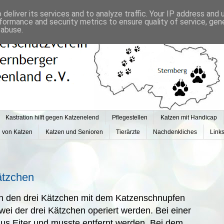
deliver its services and to analyze traffic. Your IP address and
formance and security metrics to ensure quality of service, ge
 abuse.
Kastration hilft gegen Katzenelend
Pflegestellen
Katzen mit Handicap
g von Katzen
Katzen und Senioren
Tierärzte
Nachdenkliches
Link
Kätzchen
n den drei Kätzchen mit dem Katzenschnupfen
wei der drei Kätzchen operiert werden. Bei einer
us Eiter und musste entfernt werden. Bei dem