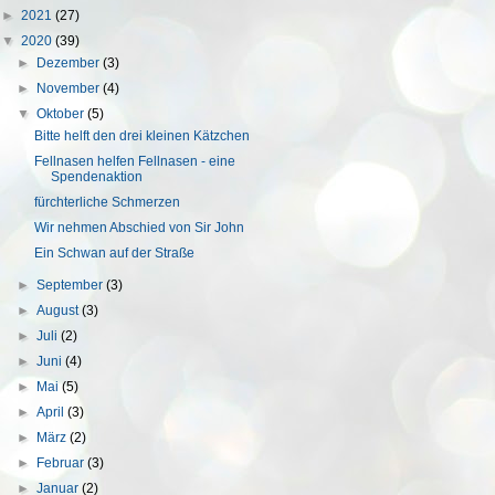
►
2021
(27)
▼
2020
(39)
►
Dezember
(3)
►
November
(4)
▼
Oktober
(5)
Bitte helft den drei kleinen Kätzchen
Fellnasen helfen Fellnasen - eine
Spendenaktion
fürchterliche Schmerzen
Wir nehmen Abschied von Sir John
Ein Schwan auf der Straße
►
September
(3)
►
August
(3)
►
Juli
(2)
►
Juni
(4)
►
Mai
(5)
►
April
(3)
►
März
(2)
►
Februar
(3)
►
Januar
(2)