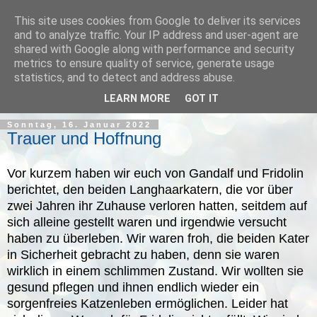
This site uses cookies from Google to deliver its services
and to analyze traffic. Your IP address and user-agent are
shared with Google along with performance and security
metrics to ensure quality of service, generate usage
statistics, and to detect and address abuse.
▼
LEARN MORE
GOT IT
Sonntag, 16. Januar 2022
Trauer und Hoffnung
Vor kurzem haben wir euch von Gandalf und Fridolin
berichtet, den beiden Langhaarkatern, die vor über
zwei Jahren ihr Zuhause verloren hatten, seitdem auf
sich alleine gestellt waren und irgendwie versucht
haben zu überleben. Wir waren froh, die beiden Kater
in Sicherheit gebracht zu haben, denn sie waren
wirklich in einem schlimmen Zustand. Wir wollten sie
gesund pflegen und ihnen endlich wieder ein
sorgenfreies Katzenleben ermöglichen. Leider hat