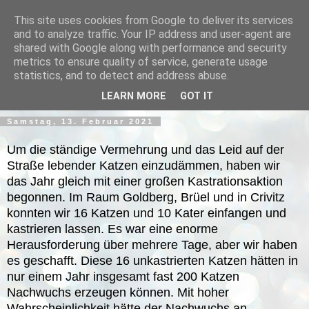
This site uses cookies from Google to deliver its services
and to analyze traffic. Your IP address and user-agent are
shared with Google along with performance and security
metrics to ensure quality of service, generate usage
statistics, and to detect and address abuse.
▼
LEARN MORE
GOT IT
Samstag, 13. Februar 2021
Um die ständige Vermehrung und das Leid auf der
Straße lebender Katzen einzudämmen, haben wir
das Jahr gleich mit einer großen Kastrationsaktion
begonnen. Im Raum Goldberg, Brüel und in Crivitz
konnten wir 16 Katzen und 10 Kater einfangen und
kastrieren lassen. Es war eine enorme
Herausforderung über mehrere Tage, aber wir haben
es geschafft.
Diese 16 unkastrierten Katzen hätten in
nur einem Jahr insgesamt fast 200 Katzen
Nachwuchs erzeugen können. Mit hoher
Wahrscheinlichkeit hätte der Nachwuchs an