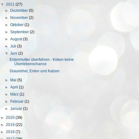
▼
2021
(27)
►
Dezember
(5)
►
November
(2)
►
Oktober
(1)
►
September
(2)
►
August
(3)
►
Juli
(3)
▼
Juni
(2)
Entenmutter überfahren - Küken keine
Überlebenschance
Graureiher, Enten und Katzen
►
Mai
(5)
►
April
(1)
►
März
(1)
►
Februar
(1)
►
Januar
(1)
►
2020
(39)
►
2019
(22)
►
2018
(7)
►
2017
(28)