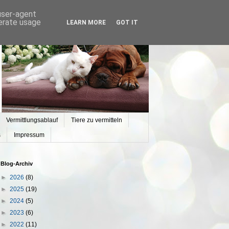
 user-agent
nerate usage
LEARN MORE
GOT IT
Vermittlungsablauf
Tiere zu vermitteln
s
Impressum
Blog-Archiv
►
2026
(8)
►
2025
(19)
►
2024
(5)
►
2023
(6)
►
2022
(11)