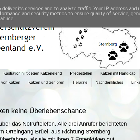
deliver its services and to analyze traffic. Your IP address and
formance and security metrics to ensure quality of service, ge
 abuse.
Kastration hilft gegen Katzenelend
Pflegestellen
Katzen mit Handicap
g von Katzen
Katzen und Senioren
Tierärzte
Nachdenkliches
Link
üken keine Überlebenschance
ber das Notruftelefon. Alle drei Anrufer berichteten
m Orteingang Brüel, aus Richtung Sternberg
erfahren, als sie mit ihren 7 Entenküken gut