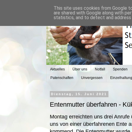
This site uses cookies from Google to 
are shared with Google along with per
statistics, and to detect and address
Aktuelles
Über uns
Notfall
Spenden
Patenschaften
Unvergessen
Einzelhaltun
Dienstag, 15. Juni 2021
Entenmutter überfahren - K
Montag erreichten uns drei Anrufe ü
uns von einer überfahrenen Ente a
kommend. Die Entenmutter wurde üb