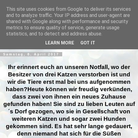
This site uses cookies from Google to deliver its services
and to analyze traffic. Your IP address and user-agent are
shared with Google along with performance and security
metrics to ensure quality of service, generate usage
statistics, and to detect and address abuse.
▼
LEARN MORE
GOT IT
Samstag, 8. April 2017
Ihr erinnert euch an unseren Notfall, wo der
Besitzer von drei Katzen verstorben ist und
wir die Tiere erst mal bei uns aufgenommen
haben?
Heute können wir freudig verkünden,
dass zwei von ihnen ein neues Zuhause
gefunden haben! Sie sind zu lieben Leuten auf
´s Dorf gezogen, wo sie in Gesellschaft von
weiteren Katzen und sogar zwei Hunden
gekommen sind. Es hat sehr lange gedauert,
denn niemand hat sich für die Süßen