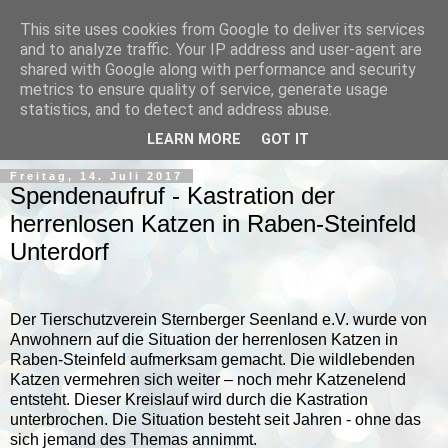
This site uses cookies from Google to deliver its services
and to analyze traffic. Your IP address and user-agent are
shared with Google along with performance and security
metrics to ensure quality of service, generate usage
statistics, and to detect and address abuse.
▼
LEARN MORE
GOT IT
Freitag, 14. Juli 2017
Spendenaufruf - Kastration der
herrenlosen Katzen in Raben-Steinfeld
Unterdorf
Der Tierschutzverein Sternberger Seenland e.V. wurde von
Anwohnern auf die Situation der herrenlosen Katzen in
Raben-Steinfeld aufmerksam gemacht. Die wildlebenden
Katzen vermehren sich weiter – noch mehr Katzenelend
entsteht. Dieser Kreislauf wird durch die Kastration
unterbrochen. Die Situation besteht seit Jahren - ohne das
sich jemand des Themas annimmt.