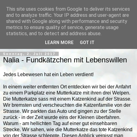
This site uses cookies from Google to deliver its services
and to analyze traffic. Your IP address and user-agent are
shared with Google along with performance and security
metrics to ensure quality of service, generate usage
statistics, and to detect and address abuse.
▼
LEARN MORE
GOT IT
Sonntag, 2. Juli 2017
Nalia - Fundkätzchen mit Lebenswillen
Jedes Lebewesen hat ein Leben verdient!
In einem weiter entfernten Ort entdecken wir bei der Anfahrt
zu einem Parkplatz eine Mutterkatze mit ihren drei Welpen.
Die Mutterkatze sass mit einem Katzenkind auf der Strasse.
Wir bremsten und verscheuchten die Katzenfamilie von der
Strasse. Wir parkten das Auto und gingen zu der Stelle
zurück - in der Zeit wurde eins der Kleinen überfahren.
Warum - am hellichten Tag auf einer gut einsehbaren
Strecke. Wir sahen, wie die Mutterkatze das tote Katzenkind
von der Strasse schleppte. Diesen Anblick vergisst man