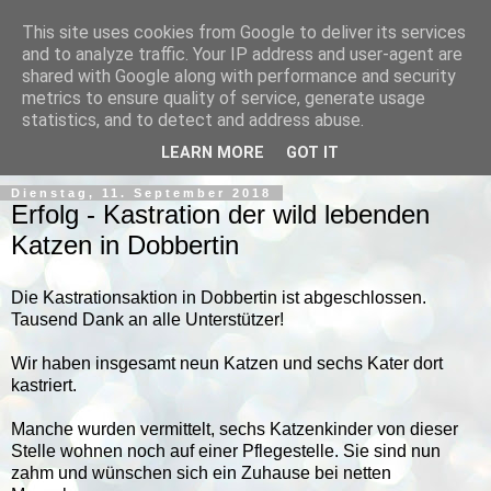
This site uses cookies from Google to deliver its services
and to analyze traffic. Your IP address and user-agent are
shared with Google along with performance and security
metrics to ensure quality of service, generate usage
statistics, and to detect and address abuse.
▼
LEARN MORE
GOT IT
Dienstag, 11. September 2018
Erfolg - Kastration der wild lebenden
Katzen in Dobbertin
Die Kastrationsaktion in Dobbertin ist abgeschlossen.
Tausend Dank an alle Unterstützer!
Wir haben insgesamt neun Katzen und sechs Kater dort
kastriert.
Manche wurden vermittelt, sechs Katzenkinder von dieser
Stelle wohnen noch auf einer Pflegestelle. Sie sind nun
zahm und wünschen sich ein Zuhause bei netten