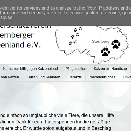
deliver its services and to analyze traffic. Your IP address and
formance and security metrics to ensure quality of service, ge
 abuse.
Kastration hilft gegen Katzenelend
Pflegestellen
Katzen mit Handicap
g von Katzen
Katzen und Senioren
Tierärzte
Nachdenkliches
Link
d einfach so unglaubliche viele Tiere, die unsere Hilfe
zlichen Dank für eure Futterspenden für die gefräßige
s erreicht. Er wurde sofort aufgebaut und in Beschlag