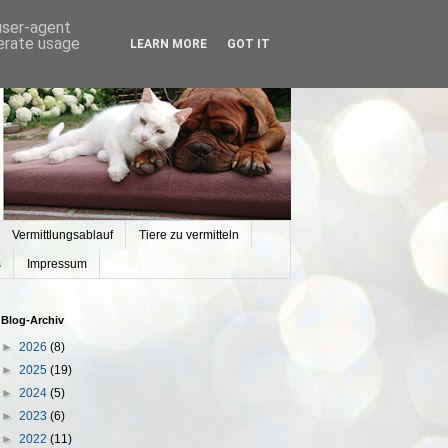
 user-agent
nerate usage
LEARN MORE
GOT IT
Vermittlungsablauf
Tiere zu vermitteln
s
Impressum
Blog-Archiv
►
2026
(8)
►
2025
(19)
►
2024
(5)
►
2023
(6)
►
2022
(11)