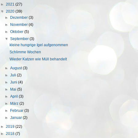
►
2021
(27)
▼
2020
(39)
►
Dezember
(3)
►
November
(4)
►
Oktober
(5)
▼
September
(3)
kleine hungrige Igel aufgenommen
Schlimme Wochen
Wieder Katzen wie Müll behandelt
►
August
(3)
►
Juli
(2)
►
Juni
(4)
►
Mai
(5)
►
April
(3)
►
März
(2)
►
Februar
(3)
►
Januar
(2)
►
2019
(22)
►
2018
(7)