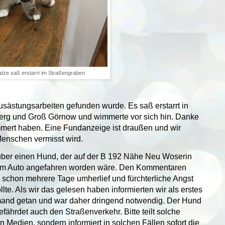
tze saß erstarrt im Straßengraben
usästungsarbeiten gefunden wurde. Es saß erstarrt in
erg und Groß Görnow und wimmerte vor sich hin. Danke
ümmert haben. Eine Fundanzeige ist draußen und wir
Menschen vermisst wird.
über einen Hund, der auf der B 192 Nähe Neu Woserin
einem Auto angefahren worden wäre. Den Kommentaren
schon mehrere Tage umherlief und fürchterliche Angst
te. Als wir das gelesen haben informierten wir als erstes
iemand getan und war daher dringend notwendig. Der Hund
gefährdet auch den Straßenverkehr. Bitte teilt solche
n Medien, sondern informiert in solchen Fällen sofort die