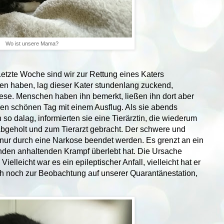
Wo ist unsere Mama?
 Letzte Woche sind wir zur Rettung eines Katers
hren haben, lag dieser Kater stundenlang zuckend,
ese. Menschen haben ihn bemerkt, ließen ihn dort aber
nen schönen Tag mit einem Ausflug. Als sie abends
o dalag, informierten sie eine Tierärztin, die wiederum
 abgeholt und zum Tierarzt gebracht. Der schwere und
ur durch eine Narkose beendet werden. Es grenzt an ein
nden anhaltenden Krampf überlebt hat. Die Ursache
Vielleicht war es ein epileptischer Anfall, vielleicht hat er
sich noch zur Beobachtung auf unserer Quarantänestation,