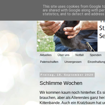
This site uses cookies from Google to 
are shared with Google along with per
statistics, and to detect and address
Aktuelles
Über uns
Notfall
Spenden
Patenschaften
Unvergessen
Einzelhaltun
Freitag, 18. September 2020
Schlimme Wochen
Wir kommen kaum noch hinterher. Es sin
brauchen, aber als Allererstes ganz her
Kittenbande. Auch ein Kratzbaum hat un