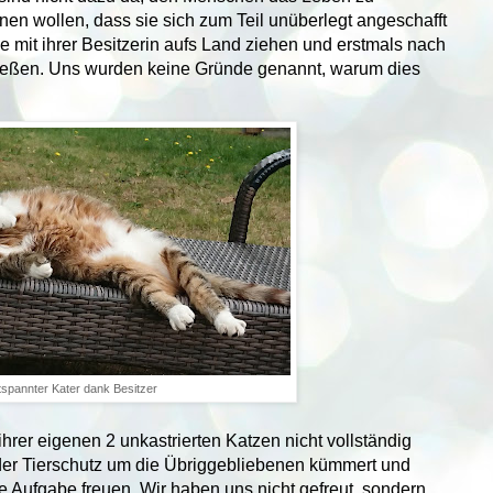
ennen wollen, dass sie sich zum Teil unüberlegt angeschafft
e mit ihrer Besitzerin aufs Land ziehen und erstmals nach
ießen. Uns wurden keine Gründe genannt, warum dies
tspannter Kater dank Besitzer
rer eigenen 2 unkastrierten Katzen nicht vollständig
 der Tierschutz um die Übriggebliebenen kümmert und
e Aufgabe freuen. Wir haben uns nicht gefreut, sondern