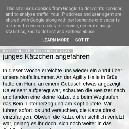
This site uses cookies from Google to deliver its services
and to analyze traffic. Your IP address and user-agent are
shared with Google along with performance and security
metrics to ensure quality of service, generate usage
statistics, and to detect and address abuse.
▼
LEARN MORE
GOT IT
Sonntag, 19. September 2021
junges Kätzchen angefahren
In dieser Woche erreichte uns wieder ein Anruf über
unsere Notfallnummer. An der Agility Halle in Brüel
hatte ein Hund an einem Gebüsch etwas angezeigt.
Da er sehr aufgeregt war, schauten die Besitzer nach
und fanden eine kleine Katze, die beim Weglaufen
das Bein hinterherzog und am Kopf blutete. Wir
fuhren sofort los und versuchten, die Katze direkt
einzufangen.
Obwohl die Katze offensichtlich verletzt
war, gelang es ihr doch, sich noch weiter in das