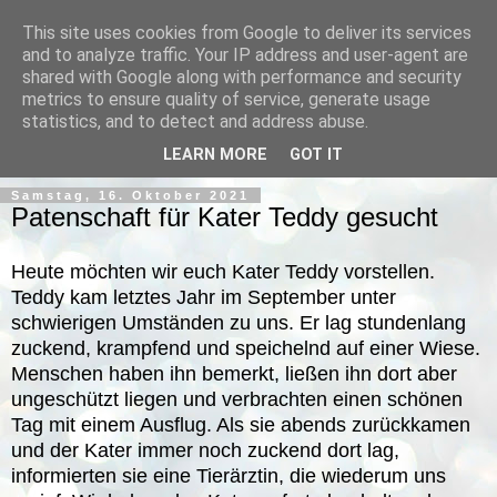
This site uses cookies from Google to deliver its services
and to analyze traffic. Your IP address and user-agent are
shared with Google along with performance and security
metrics to ensure quality of service, generate usage
statistics, and to detect and address abuse.
▼
LEARN MORE
GOT IT
Samstag, 16. Oktober 2021
Patenschaft für Kater Teddy gesucht
Heute möchten wir euch Kater Teddy vorstellen.
Teddy kam letztes Jahr im September unter
schwierigen Umständen zu uns. Er lag stundenlang
zuckend, krampfend und speichelnd auf einer Wiese.
Menschen haben ihn bemerkt, ließen ihn dort aber
ungeschützt liegen und verbrachten einen schönen
Tag mit einem Ausflug. Als sie abends zurückkamen
und der Kater immer noch zuckend dort lag,
informierten sie eine Tierärztin, die wiederum uns