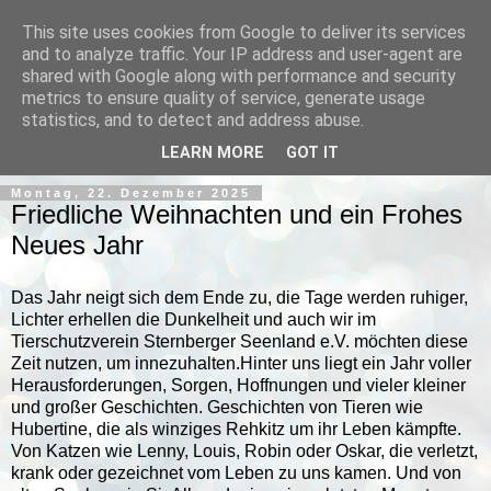
This site uses cookies from Google to deliver its services
and to analyze traffic. Your IP address and user-agent are
shared with Google along with performance and security
metrics to ensure quality of service, generate usage
statistics, and to detect and address abuse.
▼
LEARN MORE
GOT IT
Montag, 22. Dezember 2025
Friedliche Weihnachten und ein Frohes
Neues Jahr
Das Jahr neigt sich dem Ende zu, die Tage werden ruhiger,
Lichter erhellen die Dunkelheit und auch wir im
Tierschutzverein Sternberger Seenland e.V. möchten diese
Zeit nutzen, um innezuhalten.Hinter uns liegt ein Jahr voller
Herausforderungen, Sorgen, Hoffnungen und vieler kleiner
und großer Geschichten. Geschichten von Tieren wie
Hubertine, die als winziges Rehkitz um ihr Leben kämpfte.
Von Katzen wie Lenny, Louis, Robin oder Oskar, die verletzt,
krank oder gezeichnet vom Leben zu uns kamen. Und von