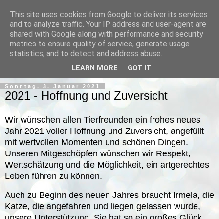
This site uses cookies from Google to deliver its services
and to analyze traffic. Your IP address and user-agent are
shared with Google along with performance and security
metrics to ensure quality of service, generate usage
statistics, and to detect and address abuse.
▼
LEARN MORE
GOT IT
Sonntag, 3. Januar 2021
2021 - Hoffnung und Zuversicht
Wir wünschen allen Tierfreunden ein frohes neues
Jahr 2021 voller Hoffnung und Zuversicht, angefüllt
mit wertvollen Momenten und schönen Dingen.
Unseren Mitgeschöpfen wünschen wir Respekt,
Wertschätzung und die Möglichkeit, ein artgerechtes
Leben führen zu können.
Auch zu Beginn des neuen Jahres braucht Irmela, die
Katze, die angefahren und liegen gelassen wurde,
unsere Unterstützung. Sie hat so ein großes Glück