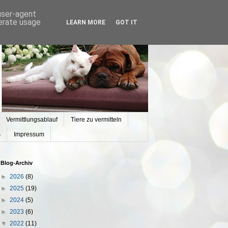
 user-agent
nerate usage
LEARN MORE
GOT IT
Vermittlungsablauf
Tiere zu vermitteln
s
Impressum
Blog-Archiv
►
2026
(8)
►
2025
(19)
►
2024
(5)
►
2023
(6)
▼
2022
(11)