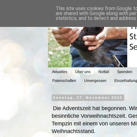
This site uses cookies from Google to 
are shared with Google along with per
statistics, and to detect and address
Aktuelles
Über uns
Notfall
Spenden
Patenschaften
Unvergessen
Einzelhaltun
Sonntag, 27. November 2022
Die Adventszeit hat begonnen. Wi
besinnliche Vorweihnachtszeit. Ge
Tempzin mit einem von unseren Mitg
Weihnachtsstand.