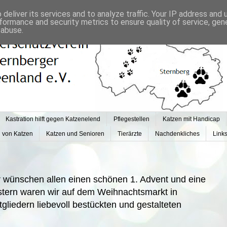
deliver its services and to analyze traffic. Your IP address and
formance and security metrics to ensure quality of service, ge
 abuse.
Kastration hilft gegen Katzenelend
Pflegestellen
Katzen mit Handicap
g von Katzen
Katzen und Senioren
Tierärzte
Nachdenkliches
Link
r wünschen allen einen schönen 1. Advent und eine
stern waren wir auf dem Weihnachtsmarkt in
liedern liebevoll bestückten und gestalteten