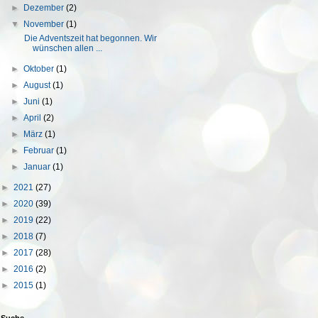
►
Dezember
(2)
▼
November
(1)
Die Adventszeit hat begonnen. Wir
wünschen allen ...
►
Oktober
(1)
►
August
(1)
►
Juni
(1)
►
April
(2)
►
März
(1)
►
Februar
(1)
►
Januar
(1)
►
2021
(27)
►
2020
(39)
►
2019
(22)
►
2018
(7)
►
2017
(28)
►
2016
(2)
►
2015
(1)
Suche