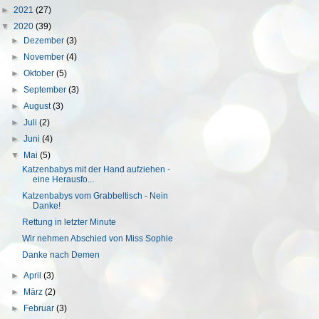
►
2021
(27)
▼
2020
(39)
►
Dezember
(3)
►
November
(4)
►
Oktober
(5)
►
September
(3)
►
August
(3)
►
Juli
(2)
►
Juni
(4)
▼
Mai
(5)
Katzenbabys mit der Hand aufziehen -
eine Herausfo...
Katzenbabys vom Grabbeltisch - Nein
Danke!
Rettung in letzter Minute
Wir nehmen Abschied von Miss Sophie
Danke nach Demen
►
April
(3)
►
März
(2)
►
Februar
(3)