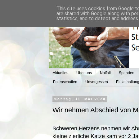
This site uses cookies from Google to 
are shared with Google along with per
statistics, and to detect and address
Aktuelles
Über uns
Notfall
Spenden
Patenschaften
Unvergessen
Einzelhaltun
Montag, 11. Mai 2020
Wir nehmen Abschied von M
Schweren Herzens nehmen wir Abs
kleine zierliche Katze kam vor 2 