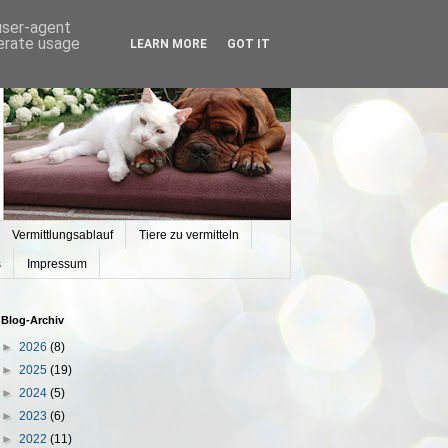
 user-agent
nerate usage
LEARN MORE
GOT IT
Vermittlungsablauf
Tiere zu vermitteln
s
Impressum
Blog-Archiv
►
2026
(8)
►
2025
(19)
►
2024
(5)
►
2023
(6)
►
2022
(11)