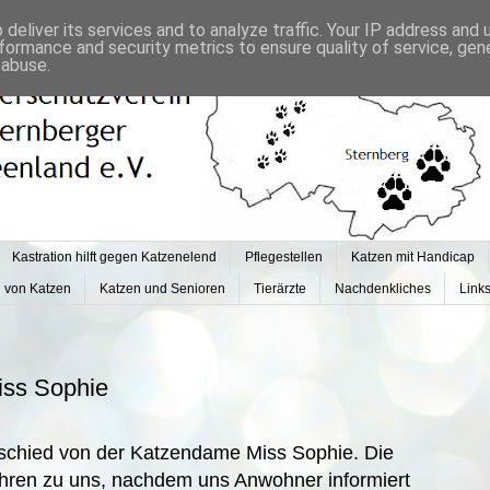
deliver its services and to analyze traffic. Your IP address and
formance and security metrics to ensure quality of service, ge
 abuse.
Kastration hilft gegen Katzenelend
Pflegestellen
Katzen mit Handicap
g von Katzen
Katzen und Senioren
Tierärzte
Nachdenkliches
Link
iss Sophie
chied von der Katzendame Miss Sophie. Die
Jahren zu uns, nachdem uns Anwohner informiert