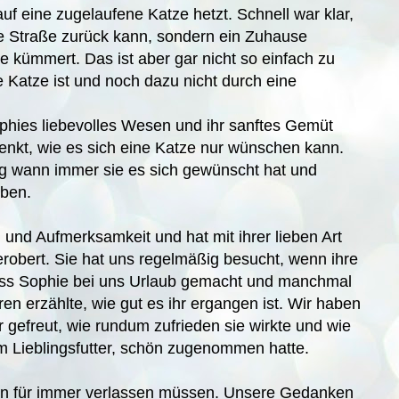
f eine zugelaufene Katze hetzt. Schnell war klar,
die Straße zurück kann, sondern ein Zuhause
e kümmert. Das ist aber gar nicht so einfach zu
 Katze ist und noch dazu nicht durch eine
phies liebevolles Wesen und ihr sanftes Gemüt
enkt, wie es sich eine Katze nur wünschen kann.
ng wann immer sie es sich gewünscht hat und
aben.
und Aufmerksamkeit und hat mit ihrer lieben Art
erobert. Sie hat uns regelmäßig besucht, wenn ihre
Miss Sophie bei uns Urlaub gemacht und manchmal
en erzählte, wie gut es ihr ergangen ist. Wir haben
 gefreut, wie rundum zufrieden sie wirkte und wie
em Lieblingsfutter, schön zugenommen hatte.
en für immer verlassen müssen. Unsere Gedanken