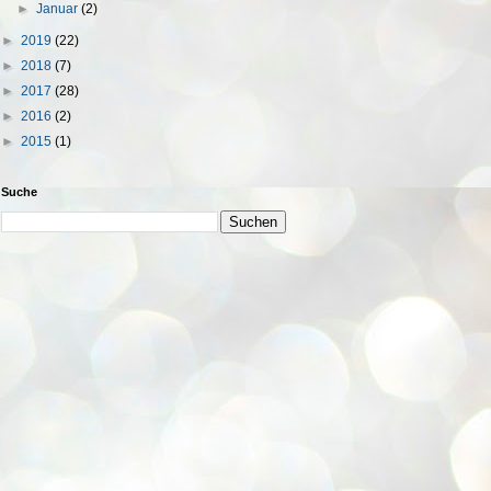
►
Januar
(2)
►
2019
(22)
►
2018
(7)
►
2017
(28)
►
2016
(2)
►
2015
(1)
Suche