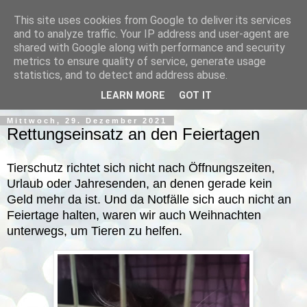
This site uses cookies from Google to deliver its services
and to analyze traffic. Your IP address and user-agent are
shared with Google along with performance and security
metrics to ensure quality of service, generate usage
statistics, and to detect and address abuse.
▼
LEARN MORE
GOT IT
Mittwoch, 29. Dezember 2021
Rettungseinsatz an den Feiertagen
Tierschutz richtet sich nicht nach Öffnungszeiten,
Urlaub oder Jahresenden, an denen gerade kein
Geld mehr da ist. Und da Notfälle sich auch nicht an
Feiertage halten, waren wir auch Weihnachten
unterwegs, um Tieren zu helfen.