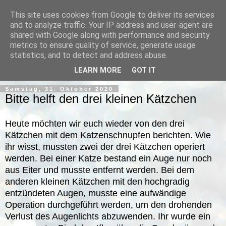
This site uses cookies from Google to deliver its services
and to analyze traffic. Your IP address and user-agent are
shared with Google along with performance and security
metrics to ensure quality of service, generate usage
statistics, and to detect and address abuse.
▼
LEARN MORE
GOT IT
Samstag, 31. Oktober 2020
Bitte helft den drei kleinen Kätzchen
Heute möchten wir euch wieder von den drei
Kätzchen mit dem Katzenschnupfen berichten. Wie
ihr wisst, mussten zwei der drei Kätzchen operiert
werden. Bei einer Katze bestand ein Auge nur noch
aus Eiter und musste entfernt werden. Bei dem
anderen kleinen Kätzchen mit den hochgradig
entzündeten Augen, musste eine aufwändige
Operation durchgeführt werden, um den drohenden
Verlust des Augenlichts abzuwenden. Ihr
wurde ein